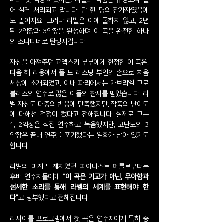
네의 첫 악장’이었지만, 라벨의 작품은 규정보다 길
어 실격 처리되고 맙니다. 단 한 명의 참가자였음에
도 말이지요. 그러나 라벨은 이에 굴하지 않고, 2년
뒤 2악장과 3악장을 완성하며 이 곡을 완전한 하나
의 소나티네로 탄생시킵니다.
자신을 아껴주던 고뎁스키 부부에게 헌정한 이 곡은,
다음 해 리옹에서 폴 드 레스탕 부인의 손으로 처음
세상에 소개되었고, 이내 파리에서는 가브리엘 그로
블레즈의 연주로 많은 이들의 찬사를 받았습니다. 라
벨 자신도 대중의 반응에 만족했지만, 작품의 난이도
에 대해선 걱정이 컸다고 전해집니다. 실제로 그는
1, 2악장은 직접 연주하고 녹음했지만, 고난도의 3
악장은 끝내 연주를 포기했다는 일화가 남아 있기도
합니다.
라벨의 마지막 제자였던 피아니스트 페를르무터는
후배 연주자들에게
“이 곡은 기교가 아닌, 우아함과
섬세한 소리를 통해 라벨의 세계를 표현해야 한
다”
고 당부했다고 전해집니다.
리사이틀 프로그램에서 첫 곡은 연주자에게 특히 중