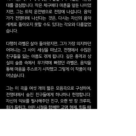
대를 결심합니다. 작은 체구에다 마흔을 앞둔 나이였
지만, 그는 트럭 운전병으로 전장에 나섭니다. 음악
가가 전쟁터에 나선다는 것은, 다시는 자신의 음악
세계로 돌아오지 못할 수도 있다는 각오와 다름없었
습니다.
다행히 라벨은 살아 돌아왔지만, 그가 가장 의지하던
어머니는 그 사이 세상을 떠났고, 전쟁에서 수많은
친구들을 잃는 아픔도 겪게 됩니다. 깊은 충격과 상
실의 슬픔 속에서 무기력에 빠졌던 라벨은, 음악을
통해 마음을 추스르기 시작했고 그렇게 이 작품이 태
어났습니다.
그는 이 곡을 여섯 개의 짧은 모음곡으로 구성하여,
전쟁터에서 숨진 친구들에게 하나하나 헌정합니다.
자신의 악보를 필사해주던 친구, 오랜 벗 장 크루피,
화가 들뤼크, 어린 시절을 함께한 고댕 형제, 힘들 때
마다 머물던 집의 주인, 동료 피아니스트 마르그리트
롱의 남편까지… 라벨은 그들의 이름을 가슴에 새기
며 이 작품을 완성했습니다.