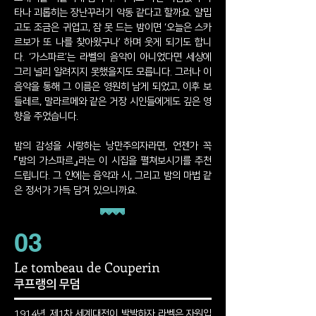
타나 괴롭히는 장난꾸러기 악동 같다고 할까요. 얄밉
고도 조금은 귀엽고, 잠 못 드는 밤이면 ‘오늘은 스카
르보가 또 나를 찾아왔구나’ 하며 웃게 되기도 합니
다.
‘가스파르’는 라벨의 음악이 아니었다면 세상에
그리 널리 알려지지 못했을지도 모릅니다. 그러나 이
음악을 통해 그 이름은 영원히 남게 되었고, 이후 보
들레르, 말라르메와 같은 거장 시인들에게도 깊은 영
향을 주었습니다.
밤의 감성을 사랑하는 낭만주의자라면, 언젠가 꼭
『밤의 가스파르』라는 이 시집을 펼쳐보시기를 추천
드립니다.
그 안에는 음악과 시, 그리고 밤의 마법 같
은 정서가 가득 담겨 있으니까요.
03
Le tombeau de Couperin
쿠프랭의 무덤
1914년, 제1차 세계대전이 발발하자 라벨은 자원입