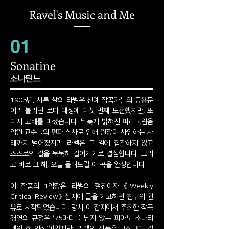
Ravel's Music and Me
01
Sonatine
​소나틴느
1905년, 서른 살의 라벨은 신예 작곡가들의 등용문
이라 불리던 로마 대상에 다섯 번째 도전했지만, 또
다시 고배를 마셨습니다. 뒤늦게 밝혀진 파리국립음
악원 교수들의 편파 심사로 인해 원장이 사임하는 사
태까지 벌어졌지만, 라벨은 그 일에 집착하지 않고
스스로의 길을 묵묵히 걸어가기로 결심합니다. 그리
고 바로 그 해, 오늘 들려드릴 이 곡을 완성합니다.
이 작품의 1악장은 라벨의 절친이자 《Weekly
Critical Review》 잡지에 글을 기고하던 친구의 권
유로 시작되었습니다. 당시 이 잡지에서 주최한 작곡
경연의 규정은 ‘75마디를 넘지 않는 피아노 소나티