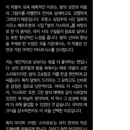
이 작품이 유독 매혹적인 이유는, 밤의 낭만과 어둠
의 그림자를 라벨만의 언어로 섬세하고도 강렬하게
그려냈기 때문입니다. 프랑스 상징주의 시인 알로이
시우스 베르트랑의 시집 『밤의 가스파르』를 바탕으
로 한 이 음악은, 마치 시의 구절들이 음표로 살아나
는 듯한 환상적인 느낌을 줍니다. 밤의 신비와 환상
을 주제로 한 수많은 곡들 가운데서도, 이 작품은 단
연코 가장 극적인 카타르시스를 선사합니다.
저는 개인적으로 낮보다는 밤을 더 좋아하는 편입니
다. 낮의 분주함과 밝음 속에서는 때로 마음이 소란
스러워지지만, 밤의 고요함은 저를 한결 편안하게 감
싸줍니다. 특히 달빛이 드리우는 그 묘하고도 신비로
운 감정은 참으로 낭만적이죠. 아마도 이 시집의 저
자, '가스파르' 또한 그런 밤의 매력에 깊이 사로잡혀
있었던 게 아닐까 생각하며, 저 역시 그 감성에 이끌
려 이 곡에 몰입할 수 있었던 것 같습니다. 극악의 테
크닉을 감수하면서도 이 곡을 선택한 이유입니다.
특히 마지막 3악장 '스카르보'는 마치 한국의 작은
도깨비를 떠올리게 합니다. 자려고 하면 어김없이 나