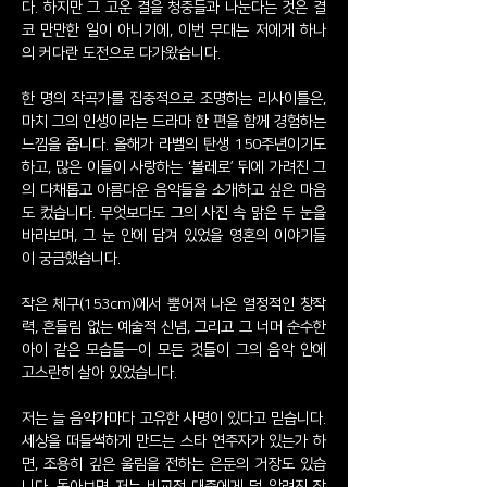
다. 하지만 그 고운 결을 청중들과 나눈다는 것은 결
코 만만한 일이 아니기에, 이번 무대는 저에게 하나
의 커다란 도전으로 다가왔습니다.
한 명의 작곡가를 집중적으로 조명하는 리사이틀은,
마치 그의 인생이라는 드라마 한 편을 함께 경험하는
느낌을 줍니다. 올해가 라벨의 탄생 150주년이기도
하고, 많은 이들이 사랑하는 ‘볼레로’ 뒤에 가려진 그
의 다채롭고 아름다운 음악들을 소개하고 싶은 마음
도 컸습니다. 무엇보다도 그의 사진 속 맑은 두 눈을
바라보며, 그 눈 안에 담겨 있었을 영혼의 이야기들
이 궁금했습니다.
작은 체구(153cm)에서 뿜어져 나온 열정적인 창작
력, 흔들림 없는 예술적 신념, 그리고 그 너머 순수한
아이 같은 모습들—이 모든 것들이 그의 음악 안에
고스란히 살아 있었습니다.
저는 늘 음악가마다 고유한 사명이 있다고 믿습니다.
세상을 떠들썩하게 만드는 스타 연주자가 있는가 하
면, 조용히 깊은 울림을 전하는 은둔의 거장도 있습